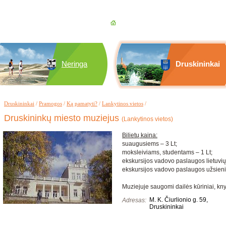
Neringa
Druskininkai
Druskininkai
/
Pramogos
/
Ką pamatyti?
/
Lankytinos vietos
/
Druskininkų miesto muziejus
(Lankytinos vietos)
Bilietų kaina:
suaugusiems – 3 Lt;
moksleiviams, studentams – 1 Lt;
ekskursijos vadovo paslaugos lietuvių
ekskursijos vadovo paslaugos užsienio
Muziejuje saugomi dailės kūriniai, knyg
M. K. Čiurlionio g. 59,
Adresas:
Druskininkai