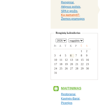
Renginiai
,
Aktyvus poilsis
,
SPA ir grožis
,
Ką pamatyti?
,
Žiemos pramogos
Renginių kalendorius
Pr
A
T
K
P
Š
S
1
2
3
4
5
6
7
8
9
10
11
12
13
14
15
16
17
18
19
20
21
22
23
24
25
26
27
28
29
30
31
MAITINIMAS
Restoranai
,
Kavinės-Barai
,
Picerijos