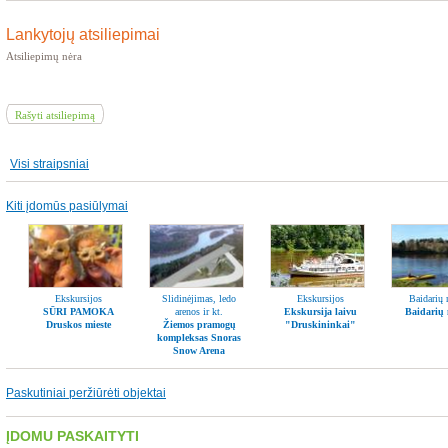
Lankytojų atsiliepimai
Atsiliepimų nėra
Rašyti atsiliepimą
Visi straipsniai
Kiti įdomūs pasiūlymai
Ekskursijos
Slidinėjimas, ledo
Ekskursijos
Baidarių
SŪRI PAMOKA
arenos ir kt.
Ekskursija laivu
Baidarių
Druskos mieste
Žiemos pramogų
"Druskininkai"
kompleksas Snoras
Snow Arena
Paskutiniai peržiūrėti objektai
ĮDOMU PASKAITYTI