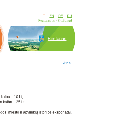
LT
EN
DE
RU
Registruotis
Prisijungti
Birštonas
Atgal
 kalba – 10 Lt;
 kalba – 25 Lt.
os, miesto ir apylinkių istorijos eksponatai.