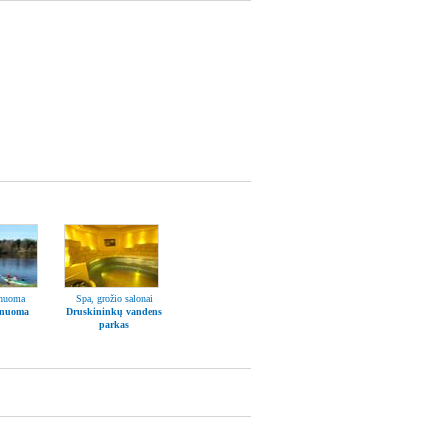
 nuoma
Spa, grožio salonai
 nuoma
Druskininkų vandens
parkas