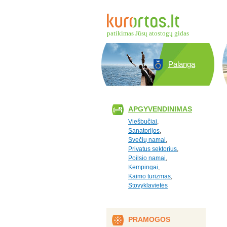
patikimas Jūsų atostogų gidas
Palanga
APGYVENDINIMAS
Viešbučiai
,
Sanatorijos
,
Svečių namai
,
Privatus sektorius
,
Poilsio namai
,
Kempingai
,
Kaimo turizmas
,
Stovyklavietės
PRAMOGOS