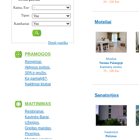
24 - 130 Eur
Kaina, Eur:
Tipas:
Moteliai
Kambariai:
Detali paieška
PRAMOGOS
Moteliai
Renginiai
,
Nuoma Palangoje
Aktyvus poilsis
,
Kambarių nuoma:
70 - 100 Eur
SPA ir grožis
,
Ką pamatyti?
,
Naktiniai klubai
Sanatorijos
MAITINIMAS
Restoranai
,
Kavinės-Barai
,
Užeigos
,
Greitas maistas
,
Sanatorijos
Picerijos
,
Pušynas