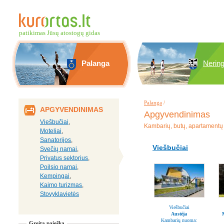
patikimas Jūsų atostogų gidas
Palanga
Nerin
Palanga
/
APGYVENDINIMAS
Apgyvendinimas
Viešbučiai
,
Kambarių, butų, apartamentų 
Moteliai
,
Sanatorijos
,
Viešbučiai
Svečių namai
,
Privatus sektorius
,
Poilsio namai
,
Kempingai
,
Kaimo turizmas
,
Stovyklavietės
Viešbučiai
Austėja
Kambarių nuoma:
Greita paieška