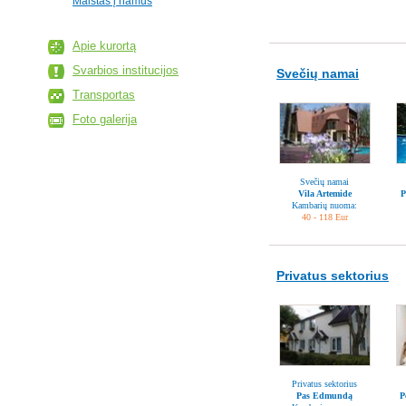
Maistas į namus
Apie kurortą
Svarbios institucijos
Svečių namai
Transportas
Foto galerija
Svečių namai
Vila Artemide
P
Kambarių nuoma:
40 - 118 Eur
Privatus sektorius
Privatus sektorius
Pas Edmundą
P