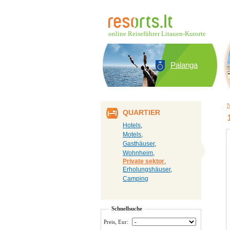
online Reiseführer Litauen-Kurorte
Palanga
N
QUARTIER
Hotels
,
Motels
,
Gasthäuser
,
Wohnheim
,
Private sektor
,
Erholungshäuser
,
Camping
Schnellsuche
Preis, Eur: