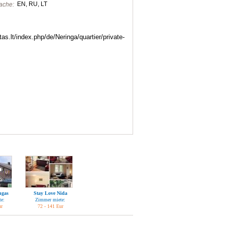
EN, RU, LT
ache:
rtas.lt/index.php/de/Neringa/quartier/private-
ngas
Stay Love Nida
e:
Zimmer miete:
ur
72 - 141 Eur