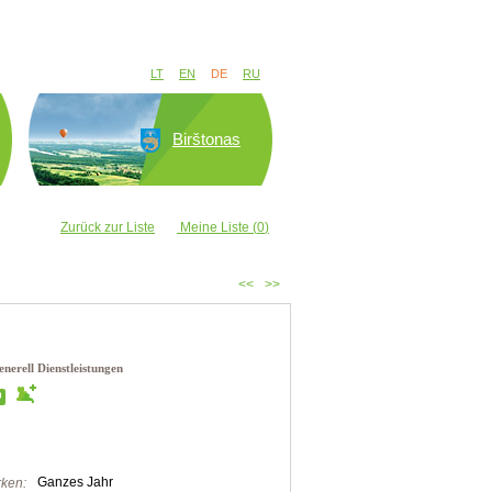
LT
EN
DE
RU
Birštonas
Zurück zur Liste
Meine Liste (
0
)
<<
>>
nerell Dienstleistungen
Ganzes Jahr
ken: