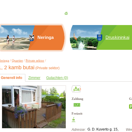
Neringa
Druskininkai
eringa
/
Quartier
/
Private sektor
/
1, 2 kamb butai
(Private sektor)
Generell info
Zimmer
Gutachten (0)
3
Zahlung
Ge
Freizeit
G. D. Kuverto g. 15,
Adresse:
Wer