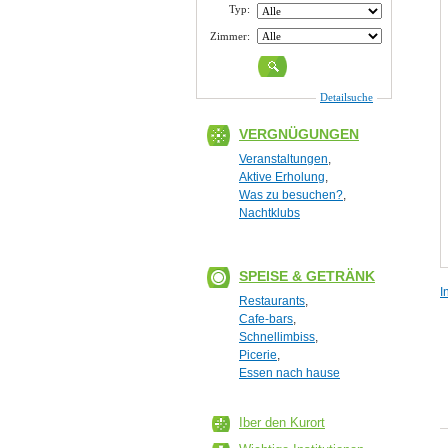
Typ:
Zimmer:
Detailsuche
VERGNÜGUNGEN
Veranstaltungen
,
Aktive Erholung
,
Was zu besuchen?
,
Nachtklubs
SPEISE & GETRÄNK
I
Restaurants
,
Cafe-bars
,
Schnellimbiss
,
Picerie
,
Essen nach hause
Iber den Kurort