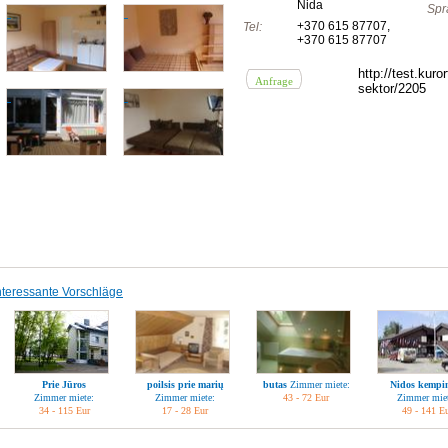
Nida
Spr
+370 615 87707
,
Tel:
+370 615 87707
http://test.kuro
Anfrage
sektor/2205
nteressante Vorschläge
Prie Jūros
poilsis prie marių
butas
Zimmer miete:
Nidos kempi
Zimmer miete:
Zimmer miete:
43 - 72 Eur
Zimmer miet
34 - 115 Eur
17 - 28 Eur
49 - 141 E