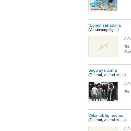
"Eglės" sanatorija
(Vasservergnügen)
Adr
Tel:
Fak
Segway nuoma
(Fahrrad, vierrad miete)
Adr
Tel:
Velomobilių nuoma
(Fahrrad, vierrad miete)
Adr