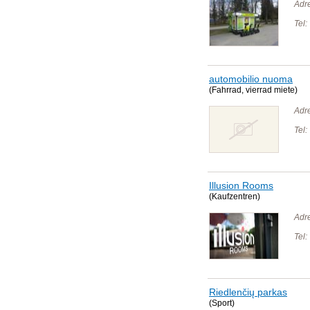
Adr
Tel:
automobilio nuoma
(Fahrrad, vierrad miete)
Adr
Tel:
Illusion Rooms
(Kaufzentren)
Adr
Tel:
Riedlenčių parkas
(Sport)