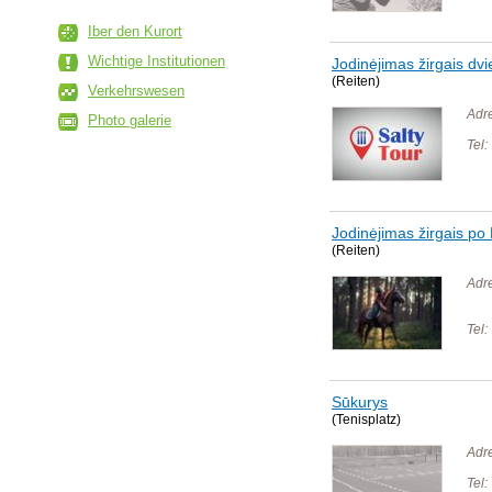
Iber den Kurort
Wichtige Institutionen
Jodinėjimas žirgais dv
(Reiten)
Verkehrswesen
Adr
Photo galerie
Tel:
Jodinėjimas žirgais po
(Reiten)
Adr
Tel:
Sūkurys
(Tenisplatz)
Adr
Tel: