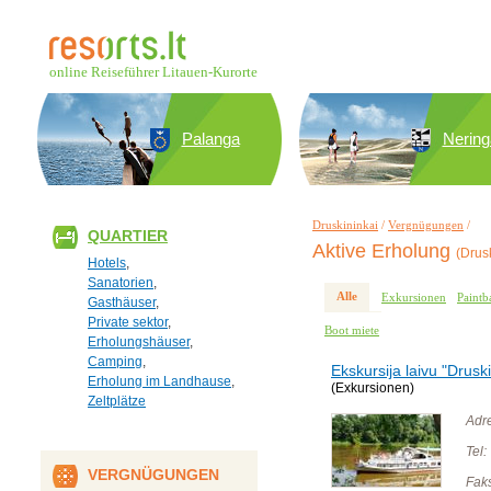
online Reiseführer Litauen-Kurorte
Palanga
Nering
Druskininkai
/
Vergnügungen
/
QUARTIER
Aktive Erholung
(Drus
Hotels
,
Sanatorien
,
Alle
Exkursionen
Paintb
Gasthäuser
,
Private sektor
,
Boot miete
Erholungshäuser
,
Camping
,
Ekskursija laivu "Druski
Erholung im Landhause
,
(Exkursionen)
Zeltplätze
Adr
Tel:
VERGNÜGUNGEN
Fak