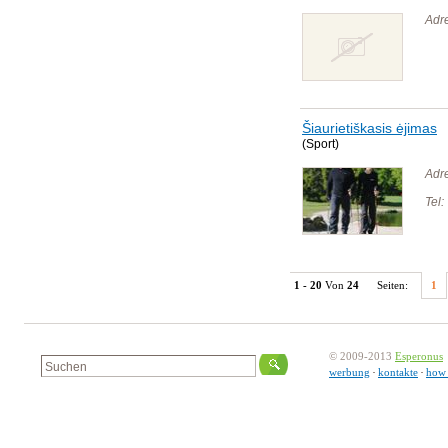
Adr
Šiaurietiškasis ėjimas
(Sport)
Adr
Tel:
1 - 20
Von
24
Seiten:
1
© 2009-2013
Esperonus
werbung
kontakte
how 