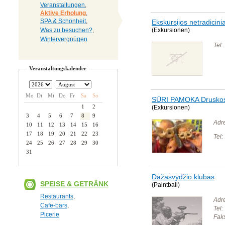
Veranstaltungen
,
Aktive Erholung
,
SPA & Schönheit
,
Ekskursijos netradicini
Was zu besuchen?
,
(Exkursionen)
Wintervergnügen
Tel:
Veranstaltungskalender
Mo
Di
Mi
Do
Fr
Sa
So
SŪRI PAMOKA Druskos
1
2
(Exkursionen)
3
4
5
6
7
8
9
Adr
10
11
12
13
14
15
16
17
18
19
20
21
22
23
Tel:
24
25
26
27
28
29
30
31
Dažasvydžio klubas
SPEISE & GETRÄNK
(Paintball)
Restaurants
,
Adr
Cafe-bars
,
Tel:
Picerie
Fak