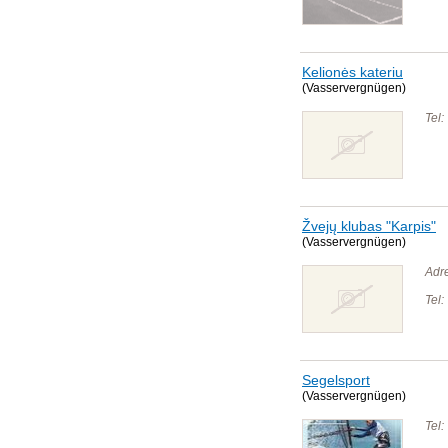
Kelionės kateriu
(Vasservergnügen)
Tel:
Žvejų klubas "Karpis"
(Vasservergnügen)
Adr
Tel:
Segelsport
(Vasservergnügen)
Tel: