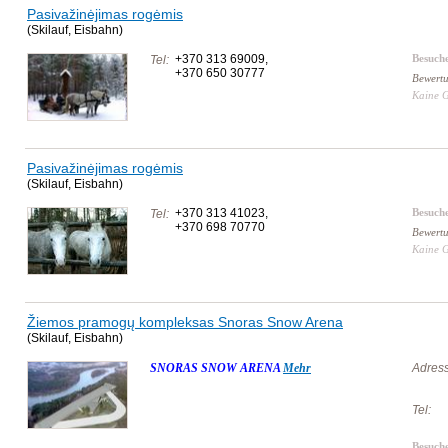
Pasivažinėjimas rogėmis
(Skilauf, Eisbahn)
+370 313 69009
,
Besuch
Tel:
+370 650 30777
Bewert
Kaine 
Pasivažinėjimas rogėmis
(Skilauf, Eisbahn)
+370 313 41023
,
Besuch
Tel:
+370 698 70770
Bewert
Kaine 
Žiemos pramogų kompleksas Snoras Snow Arena
(Skilauf, Eisbahn)
SNORAS SNOW ARENA
Mehr
Adress
Tel:
Besuch