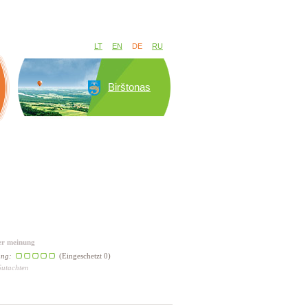
LT
EN
DE
RU
Birštonas
er meinung
ung:
(Eingeschetzt 0)
Gutachten