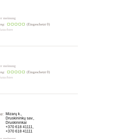
er meinung
ung:
(Eingeschetzt 0)
Gutachten
er meinung
ung:
(Eingeschetzt 0)
Gutachten
Mizarų k.,
e:
Druskininkų sav.,
Druskininkai
+370 618 41111
,
+370 618 41111
er meinung