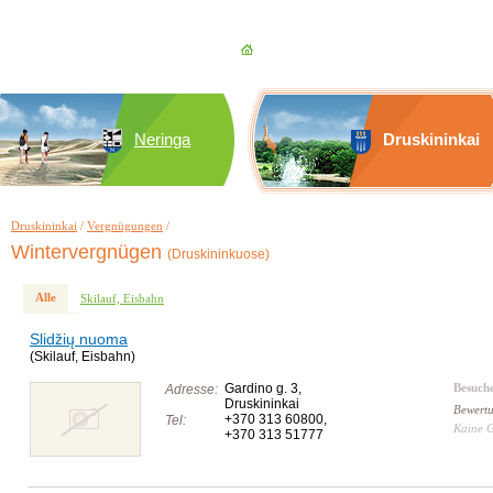
Neringa
Druskininkai
Druskininkai
/
Vergnügungen
/
Wintervergnügen
(Druskininkuose)
Alle
Skilauf, Eisbahn
Slidžių nuoma
(Skilauf, Eisbahn)
Gardino g. 3,
Besuch
Adresse:
Druskininkai
Bewert
+370 313 60800
,
Tel:
Kaine 
+370 313 51777