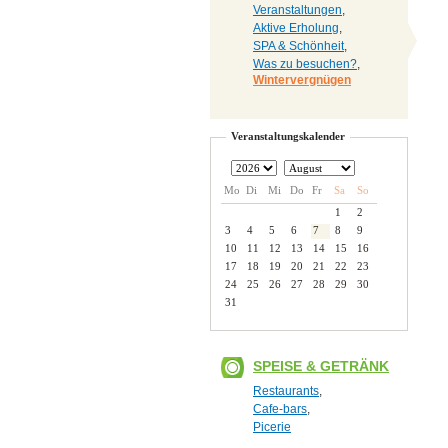
Veranstaltungen
,
Aktive Erholung
,
SPA & Schönheit
,
Was zu besuchen?
,
Wintervergnügen
Veranstaltungskalender
Mo
Di
Mi
Do
Fr
Sa
So
1
2
3
4
5
6
7
8
9
10
11
12
13
14
15
16
17
18
19
20
21
22
23
24
25
26
27
28
29
30
31
SPEISE & GETRÄNK
Restaurants
,
Cafe-bars
,
Picerie