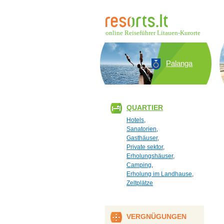
online Reiseführer Litauen-Kurorte
Palanga
QUARTIER
Hotels
,
Sanatorien
,
Gasthäuser
,
Private sektor
,
Erholungshäuser
,
Camping
,
Erholung im Landhause
,
Zeltplätze
VERGNÜGUNGEN