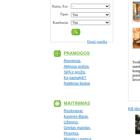
Kaina, Eur:
Tipas:
Kambariai:
Detali paieška
PRAMOGOS
Renginiai
,
Sveik
Aktyvus poilsis
,
nuto
komp
SPA ir grožis
,
porei
Ką pamatyti?
,
lovos
Naktiniai klubai
MAITINIMAS
Kiti į
Restoranai
,
Kavinės-Barai
,
Užeigos
,
Greitas maistas
,
Picerijos
,
Maistas į namus