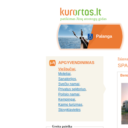
patikimas Jūsų atostogų gidas
Palanga
Palanga
APGYVENDINIMAS
SPA 
Viešbučiai
,
Moteliai
,
Bend
Sanatorijos
,
Svečių namai
,
Privatus sektorius
,
Poilsio namai
,
Kempingai
,
Kaimo turizmas
,
Stovyklavietės
Greita paieška