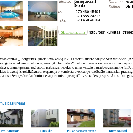
Kuršių takas 1,
visu
Adresas:
Dirbame:
Šventoji
DE, 
Kalbos:
+370 460 45494
,
Tel:
+370 655 24312
+370 460 40104
Faks:
http://test.kurortas.lt/i
Siųsti užklausimą
atos centras „Energetikas“ plečia savo veiklą ir 2013 metais atidarė naujojo SPA viešbučio „A
lusi gintaro teikiamų malonumų oazė „Amber palace“ maloniai kviečia savo svečius pasimėgaut
lekse. Garantuojame, jog subtili prabanga, nepakartojamas vaizdas į jūrą bei gaivinantys SPA 
kius ir skonį. Šiuolaikiškumu, elegancija ir komfortu dvelkiantys viešbučio kambariai, praban
, auksu žėrintys krėslai, kuriuose taip ir norisi „paskęsti“ - visa tai leis pasijusti Jums tikru gi
domūs pasiūlymai
Pas Edmundą
Tylos vila
Plukė
Kambarių nuoma:
Butas poilsiui