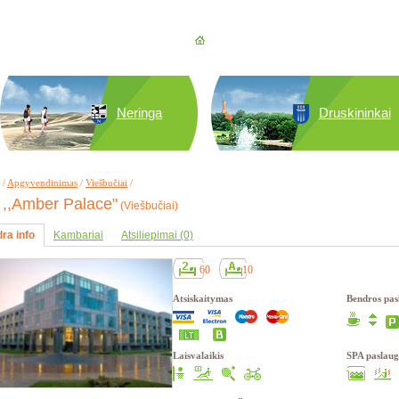
Neringa
Druskininkai
/
Apgyvendinimas
/
Viešbučiai
/
,,Amber Palace"
(Viešbučiai)
ra info
Kambariai
Atsiliepimai (0)
60
10
Atsiskaitymas
Bendros pas
Laisvalaikis
SPA paslaug