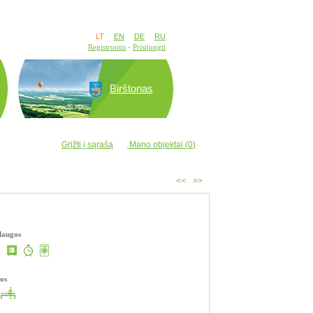
LT
EN
DE
RU
Registruotis
Prisijungti
Birštonas
Grįžti į sąrašą
Mano objektai (
0
)
<<
>>
laugos
os