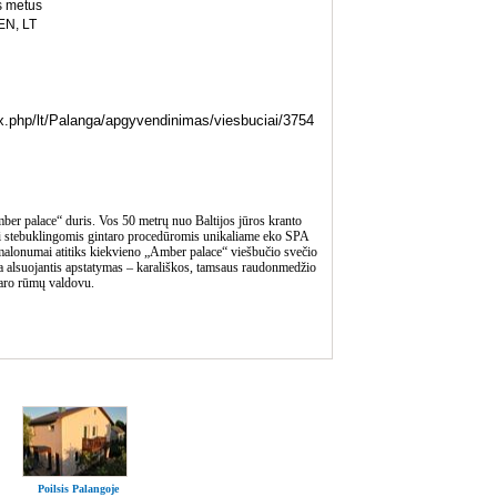
s metus
EN, LT
ndex.php/lt/Palanga/apgyvendinimas/viesbuciai/3754
mber palace“ duris. Vos 50 metrų nuo Baltijos jūros kranto
i stebuklingomis gintaro procedūromis unikaliame eko SPA
malonumai atitiks kiekvieno „Amber palace“ viešbučio svečio
ga alsuojantis apstatymas – karališkos, tamsaus raudonmedžio
ntaro rūmų valdovu.
Poilsis Palangoje